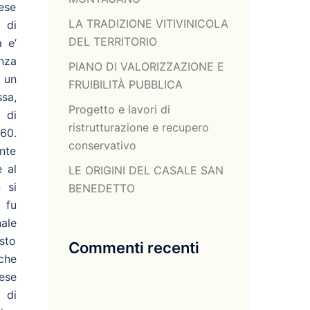
ese
LA TRADIZIONE VITIVINICOLA
a di
DEL TERRITORIO
à e’
anza
PIANO DI VALORIZZAZIONE E
 un
FRUIBILITÀ PUBBLICA
ssa,
Progetto e lavori di
 di
ristrutturazione e recupero
60.
conservativo
nte
 al
LE ORIGINI DEL CASALE SAN
 si
BENEDETTO
 fu
ale
sto
Commenti recenti
che
ese
o di