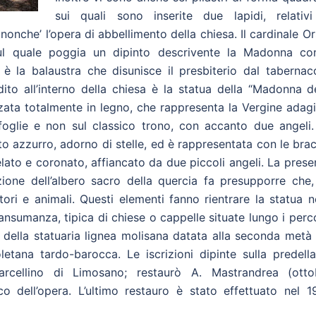
sui quali sono inserite due lapidi, relativi
o nonche’ l’opera di abbellimento della chiesa. Il cardinale Or
 sul quale poggia un dipinto descrivente la Madonna con
è la balaustra che disunisce il presbiterio dal tabernaco
to all’interno della chiesa è la statua della “Madonna de
zzata totalmente in legno, che rappresenta la Vergine adag
 foglie e non sul classico trono, con accanto due angeli.
azzurro, adorno di stelle, ed è rappresentata con le brac
elato e coronato, affiancato da due piccoli angeli. La pres
ione dell’albero sacro della quercia fa presupporre che,
ori e animali. Questi elementi fanno rientrare la statua n
ansumanza, tipica di chiese o cappelle situate lungo i perc
tici della statuaria lignea molisana datata alla seconda metà
oletana tardo-barocca. Le iscrizioni dipinte sulla predell
rcellino di Limosano; restaurò A. Mastrandrea (otto
co dell’opera. L’ultimo restauro è stato effettuato nel 1