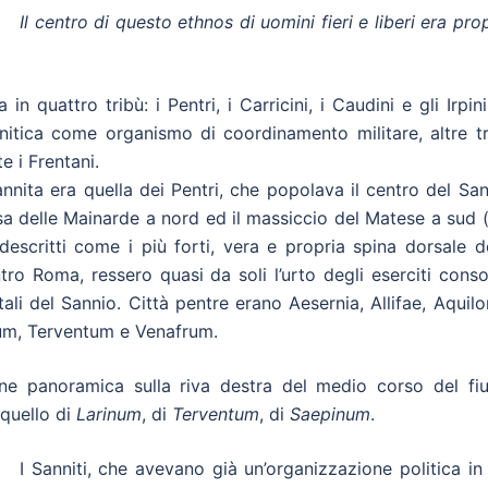
Il centro di questo ethnos di uomini fieri e liberi era pro
in quattro tribù: i Pentri, i Carricini, i Caudini e gli Irpini
nitica come organismo di coordinamento militare, altre tr
te i Frentani.
annita era quella dei Pentri, che popolava il centro del Sa
sa delle Mainarde a nord ed il massiccio del Matese a sud 
descritti come i più forti, vera e propria spina dorsale d
tro Roma, ressero quasi da soli l’urto degli eserciti conso
li del Sannio. Città pentre erano Aesernia, Allifae, Aquilo
um, Terventum e Venafrum.
one panoramica sulla riva destra del medio corso del fi
 quello di
Larinum
, di
Terventum
, di
Saepinum
.
I Sanniti, che avevano già un’organizzazione politica in