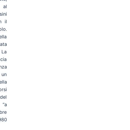
 al
sini
 il
lo.
lla
iata
 La
cia
enza
 un
ella
orsi
 del
a “a
bre
980