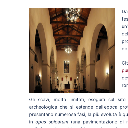
Da
fe
un’
de
pr
do
Ci
pu
de
ro
Gli scavi, molto limitati, eseguiti sul si
archeologica che si estende dall’epoca prot
presentano numerose fasi; la più evoluta è q
in
opus spicatum
(una pavimentazione di m