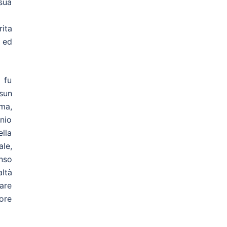
 sua
rita
ed
 fu
sun
ma,
inio
ella
ale,
nso
altà
eare
ore