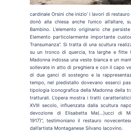
cardinale Orsini che inizio’ i lavori di restaur
donò alla chiesa anche l’unico all’altare,
Bambino. L’elemento originario che persiste 
Elemento particolarmente importante custodi
Transumanza”. Si tratta di una scultura reali
su un tronco di quercia, tra larghe e fitte
Madonna indossa una veste bianca e un manto 
sollevate in atto di preghiera e con il capo v
di due ganci di sostegno e la rappresentaz
tempo, nel piedistallo dovevano esserci past
tipologia iconografica della Madonna della tr
tratturali. L’opera mostra i tratti caratteris
XVIII secolo, influenzata dalla scultura nap
devozione di Elisabetta Ma(…)ucci di Ma
1917)”, testimoniano il restauro novecentes
dall’artista Montaganese Silvano Iacovino.