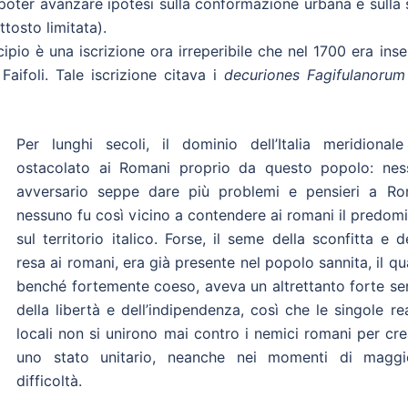
 poter avanzare ipotesi sulla conformazione urbana e sulla
osto limitata).
pio è una iscrizione ora irreperibile che nel 1700 era inse
aifoli. Tale iscrizione citava i
decuriones Fagifulanorum
Per lunghi secoli, il dominio dell’Italia meridionale
ostacolato ai Romani proprio da questo popolo: nes
avversario seppe dare più problemi e pensieri a Ro
nessuno fu così vicino a contendere ai romani il predom
sul territorio italico. Forse, il seme della sconfitta e d
resa ai romani, era già presente nel popolo sannita, il qu
benché fortemente coeso, aveva un altrettanto forte se
della libertà e dell’indipendenza, così che le singole re
locali non si unirono mai contro i nemici romani per cr
uno stato unitario, neanche nei momenti di maggi
difficoltà.