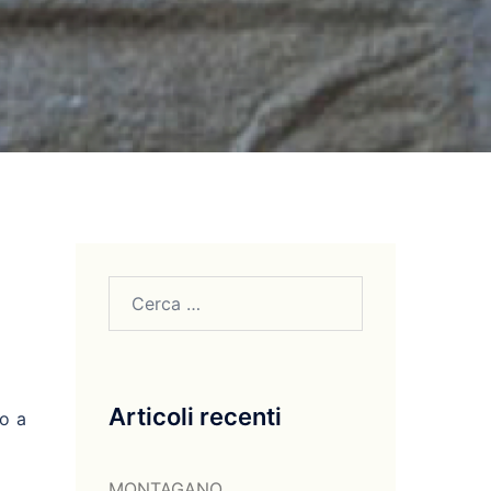
Ricerca
per:
Articoli recenti
o a
MONTAGANO