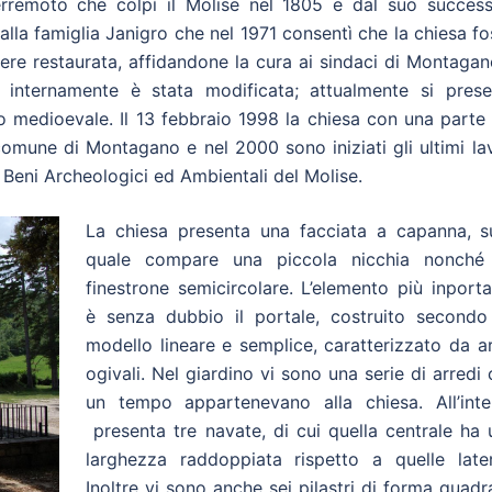
terremoto che colpì il Molise nel 1805 e dal suo success
lla famiglia Janigro che nel 1971 consentì che la chiesa f
re restaurata, affidandone la cura ai sindaci di Montagan
a internamente è stata modificata; attualmente si prese
io medioevale. Il 13 febbraio 1998 la chiesa con una parte
 comune di Montagano e nel 2000 sono iniziati gli ultimi la
 Beni Archeologici ed Ambientali del Molise.
La chiesa presenta una facciata a capanna, su
quale compare una piccola nicchia nonché
finestrone semicircolare. L’elemento più inport
è senza dubbio il portale, costruito secondo
modello lineare e semplice, caratterizzato da a
ogivali. Nel giardino vi sono una serie di arredi
un tempo appartenevano alla chiesa. All’inte
presenta tre navate, di cui quella centrale ha 
larghezza raddoppiata rispetto a quelle latera
Inoltre vi sono anche sei pilastri di forma quadr