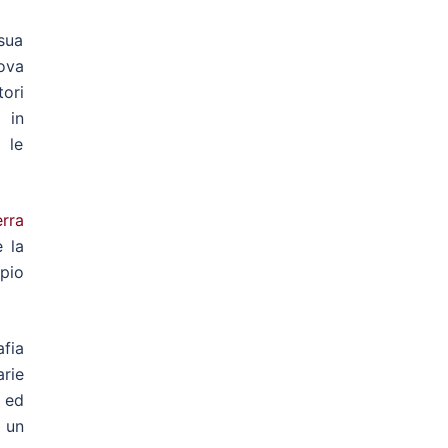
sua
nova
tori
 in
 le
rra
 la
ipio
fia
rie
o ed
 un