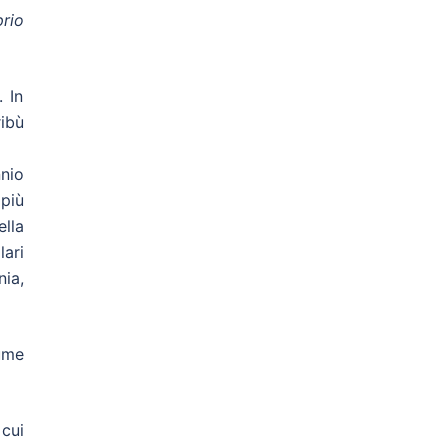
prio
. In
ibù
nnio
(più
ella
lari
nia,
ume
 cui