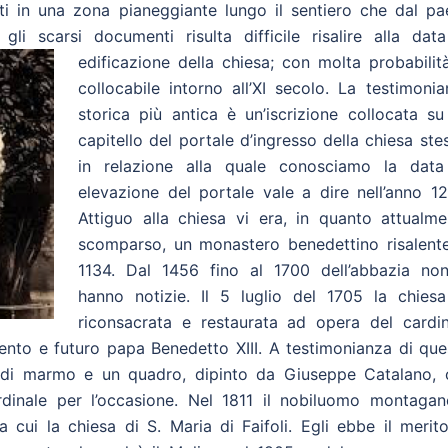
ati in una zona pianeggiante lungo il sentiero che dal pa
 gli scarsi doc
umenti risulta difficile risalire alla dat
edificazione della chiesa; con molta probabilit
collocabile intorno all’XI secolo. La testimoni
storica più antica è un’iscrizione collocata su
capitello del portale d’ingresso della chiesa ste
in relazione alla quale conosciamo la data
elevazione del portale vale a dire nell’anno 12
Attiguo alla chiesa vi era, in quanto attualme
scomparso, un monastero benedettino risalente
1134. Dal 1456 fino al 1700 dell’abbazia non
hanno notizie. Il 5 luglio del 1705 la chiesa
riconsacrata e restaurata ad opera del cardin
ento e futuro papa Benedetto XIII. A testimonianza di que
e di marmo e un quadro, dipinto da Giuseppe Catalano, 
ardinale per l’occasione. Nel 1811 il nobiluomo montagan
a cui la chiesa di S. Maria di Faifoli. Egli ebbe il merit