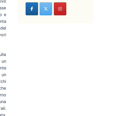
ivo
osse
o e
nta
 del
vori
lla
 un
ante
 un
rchi
 che
rno
una
li.
ata,