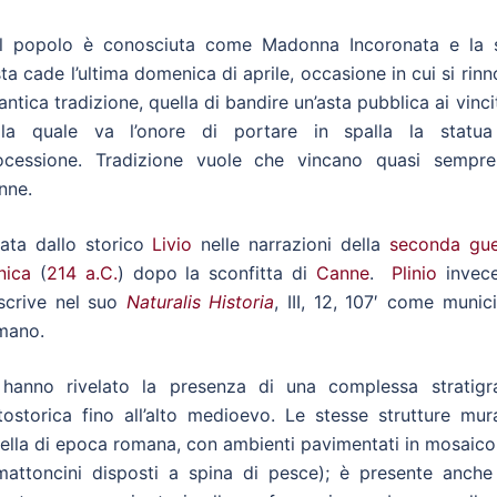
l popolo è conosciuta come Madonna Incoronata e la 
sta cade l’ultima domenica di aprile, occasione in cui si rin
antica tradizione, quella di bandire un’asta pubblica ai vinci
lla quale va l’onore di portare in spalla la statua
ocessione. Tradizione vuole che vincano quasi sempre
nne.
tata dallo storico
Livio
nelle narrazioni della
seconda gue
nica
(
214 a.C.
) dopo la sconfitta di
Canne
.
Plinio
invece
scrive nel suo
Naturalis Historia
, III, 12, 107′ come munic
mano.
to hanno rivelato la presenza di una complessa stratigra
ostorica fino all’alto medioevo. Le stesse strutture mura
uella di epoca romana, con ambienti pavimentati in mosaic
attoncini disposti a spina di pesce); è presente anche