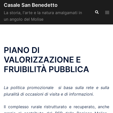
Vai
Casale San Benedetto
al
Cerca
Mos
La storia, l'arte e la natura amalgamati in
contenuto
men
un angolo del Molise
PIANO DI
VALORIZZAZIONE E
FRUIBILITÀ PUBBLICA
La politica promozionale si basa sulla rete e sulla
pluralità di occasioni di visita e di informazioni.
Il complesso rurale ristrutturato e recuperato, anche